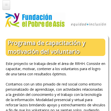
Pasar al
contenido
principal
Inicio
Quienes somos
Nuestra Historia
Servicios
Programa de capacitación y
Staff
Trabajo Social
Programas
motivación del voluntario
Trabajo en Red
Farmacia
Colaboración
La Fundación en números
Comedor
Este proyecto se trabaja desde el área de RRHH. Consiste en
Club Amigos de la Fundación
Comunicación
capacitar, motivar, contener a los voluntarios para el logro
Ropería
de una tarea con resultados óptimos.
Colaboración Empresas
Peluquería
Novedades
Imágenes
Voluntariado
Contamos con un sitio privado de red social como entorno
Consultorio Clínico
Prensa
Contacto
personalizado de aprendizaje, con actividades relacionadas
Opciones de Voluntariado
Consultorio Psicológico
Newsletter
a la gestión del conocimiento y el trabajo con la tecnología
Colaborá Ahora
Duchas y Lavado de Ropa
de la información. Modalidad presencial y virtual para
Programa de radio
reforzar lazos brindando apoyo y estrechamiento de vínculos
Actividades socio-culturales
a fin de que los voluntarios no se sientan solos, pudiendo